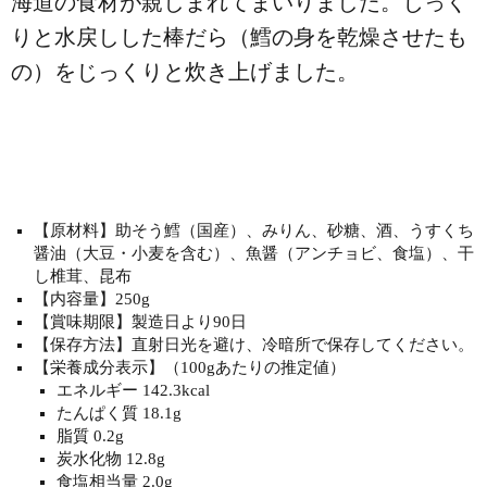
海道の食材が親しまれてまいりました。じっく
りと水戻しした棒だら（鱈の身を乾燥させたも
の）をじっくりと炊き上げました。
【原材料】助そう鱈（国産）、みりん、砂糖、酒、うすくち
醤油（大豆・小麦を含む）、魚醤（アンチョビ、食塩）、干
し椎茸、昆布
【内容量】250g
【賞味期限】製造日より90日
【保存方法】直射日光を避け、冷暗所で保存してください。
【栄養成分表示】（100gあたりの推定値）
エネルギー 142.3kcal
たんぱく質 18.1g
脂質 0.2g
炭水化物 12.8g
食塩相当量 2.0g