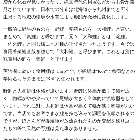
層から化石が見つかったり、縄文時代の貝塚などからも骨が発
見されています。日本での分布は北海道から九州までと広く、
生息する地域の環境や水質により形態が微妙に変化します。
一般的に野生のものを「野鯉」養殖ものを「大和鯉」と言い、
まとめて「真鯉」と呼びます。元々「大和鯉」とは「淀鯉」
「佐久鯉」と同じ様に地方種の呼び名だったようです。今では
食用養殖鯉全般を総じて「大和鯉」と呼びます。これとは別に
観賞用の鯉を「錦鯉」と呼びます。
英語圏に於いて食用鯉は"Carp"ですが錦鯉は"Koi"で魚病などの
学術名もそのままは"Koi"と使われます。
野鯉と大和鯉は体格が違います。野鯉は体高が低くて幅が広
く、吻端がやや尖っていて尾鰭が大きく全体的に流線型をして
います。それに対し大和鯉は体高が高くて幅が狭く吻端が丸い
です。当店でもお客さまが鯉を持ち込みで調理を依頼されるの
ですが、ほとんどが養殖種が放流されたものか交配を繰り返し
たもの等で天然の野鯉は見た事がありません。