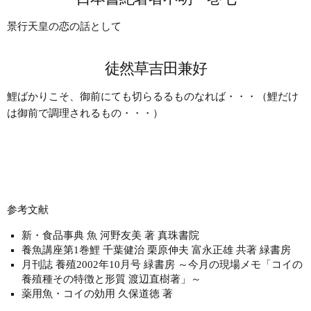
景行天皇の恋の話として
徒然草吉田兼好
鯉ばかりこそ、御前にても切らるるものなれば・・・（鯉だけ
は御前で調理されるもの・・・）
参考文献
新・食品事典 魚 河野友美 著 真珠書院
養魚講座第1巻鯉 千葉健治 栗原伸夫 富永正雄 共著 緑書房
月刊誌 養殖2002年10月号 緑書房 ～今月の現場メモ「コイの
養殖種その特徴と形質 渡辺直樹著」～
薬用魚・コイの効用 久保道徳 著