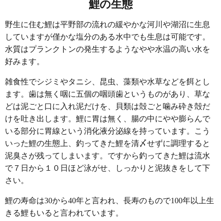
鯉の生態
野生に住む鯉は平野部の流れの緩やかな河川や湖沼に生息
していますが僅かな塩分のある水中でも生息は可能です。
水質はプランクトンの発生するようなやや水温の高い水を
好みます。
雑食性でシジミやタニシ、昆虫、藻類や水草などを餌とし
ます。歯は無く咽に五個の咽頭歯というものがあり、草な
どは泥ごと口に入れ泥だけを、貝類は殻ごと噛み砕き殻だ
けを吐き出します。鯉に胃は無く、腸の中にやや膨らんで
いる部分に胃線という消化液分泌線を持っています。こう
いった鯉の生態上、釣ってきた鯉を清〆せずに調理すると
泥臭さが残ってしまいます。ですから釣ってきた鯉は流水
で７日から１０日ほど泳がせ、しっかりと泥抜きをして下
さい。
鯉の寿命は30から40年と言われ、長寿のもので100年以上生
きる鯉もいると言われています。