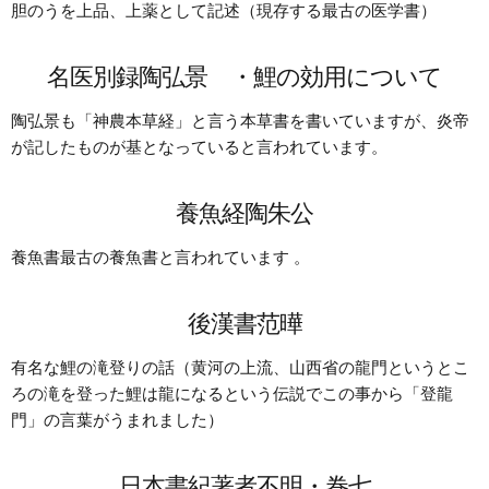
胆のうを上品、上薬として記述（現存する最古の医学書）
名医別録陶弘景 ・鯉の効用について
陶弘景も「神農本草経」と言う本草書を書いていますが、炎帝
が記したものが基となっていると言われています。
養魚経陶朱公
養魚書最古の養魚書と言われています 。
後漢書范曄
有名な鯉の滝登りの話（黄河の上流、山西省の龍門というとこ
ろの滝を登った鯉は龍になるという伝説でこの事から「登龍
門」の言葉がうまれました）
日本書紀著者不明・巻七