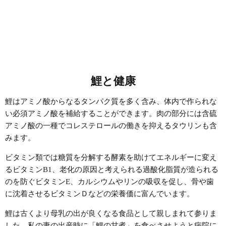
鯉と健康
鯉はアミノ酸からなるタンパク質を多く含み、体内で作られな
い必須アミノ酸を補給することができます。肉の部分には含硫
アミノ酸の一種でコレステロールの働きを抑えるタウリンも含
みます。
ビタミン類では糖質を分解する酵素を助けてエネルギーに変え
るビタミンB1、老化の原因と考えられる過酸化脂質が造られる
のを防ぐビタミンE、カルシウムやリンの吸収を促し、骨や歯
に沈着させるビタミンＤなどの栄養価に富んでいます。
鯉は古くより母乳の出が良くなる食品として親しまれて参りま
した。私の妻の出産時に「鯉の甘煮」を食べさせようと病院に