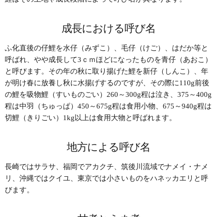
成長における呼び名
ふ化直後の仔鯉を水仔（みずこ）、毛仔（けご）、はだか等と
呼ばれ、やや成長して3ｃｍほどになったものを青仔（あおこ）
と呼びます。その年の秋に取り揚げた鯉を新仔（しんこ）、年
が明け春に放養し秋に水揚げするのですが、その際に110g前後
の鯉を吸物鯉（すいものごい）260～300g程は泣き、375～400g
程は中羽（ちゅっぱ）450～675g程は食用小物、675～940g程は
切鯉（きりごい）1kg以上は食用大物と呼ばれます。
地方による呼び名
長崎ではサラサ、福岡でアカクチ、筑後川流域でナメイ・ナメ
リ、沖縄ではクイユ、東京では小さいものをハネッカエリと呼
びます。