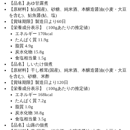
【品名】あゆ甘露煮
【原材料】鮎(国産)、砂糖、純米酒、本醸造醤油(小麦・大豆
を含む)、鮎魚醤(鮎、塩)
【賞味期限】製造日より60日
【栄養成分表示】（100gあたりの推定値）
エネルギー 170kcal
たんぱく質 11.9g
脂質 4.9g
炭水化物 15.8g
食塩相当量 1.5g
【品名】しいたけ佃煮
【原材料】干し椎茸(国産)、純米酒、本醸造醤油(小麦・大豆
を含む)、砂糖、米酢
【賞味期限】製造日より120日
【栄養成分表示】（100gあたりの推定値）
エネルギー 168kcal
たんぱく質 7.2g
脂質 1.0g
炭水化物 38.8g
食塩相当量 3.5g
【品名】山蕗の佃煮