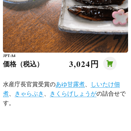
JPT-A4
3,024円
価格（税込）
水産庁長官賞受賞の
あゆ甘露煮
、
しいたけ佃
煮
、
きゃらぶき
、
きくらげしょうが
の詰合せで
す。